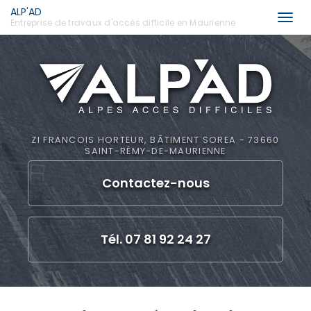
ALP'AD
Togg
Entreprise de travaux d'accès difficile en Maurienne
navi
Aller
au
contenu
principal
ZI FRANCOIS HORTEUR, BÂTIMENT SOREA - 73660
SAINT-RÉMY-DE-MAURIENNE
Contactez-
nous
Tél. 07 81 92 24 27