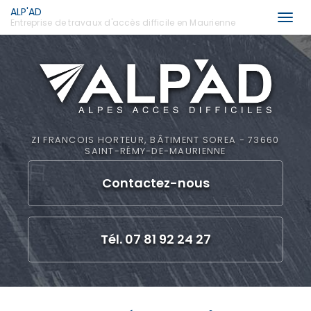
ALP'AD
Togg
Entreprise de travaux d'accès difficile en Maurienne
navi
Aller
au
contenu
principal
ZI FRANCOIS HORTEUR, BÂTIMENT SOREA - 73660
SAINT-RÉMY-DE-MAURIENNE
Contactez-
nous
Tél. 07 81 92 24 27