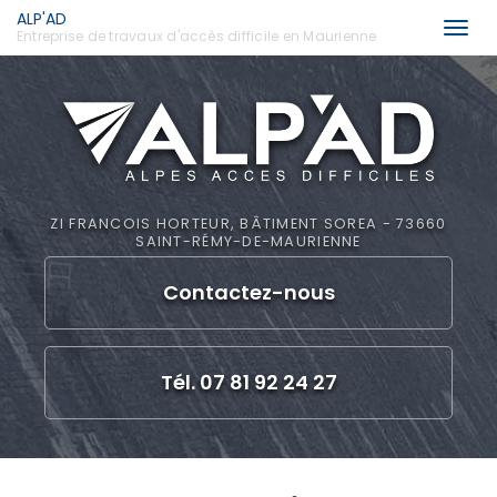
ALP'AD
Togg
Entreprise de travaux d'accès difficile en Maurienne
navi
Aller
au
contenu
principal
ZI FRANCOIS HORTEUR, BÂTIMENT SOREA - 73660
SAINT-RÉMY-DE-MAURIENNE
Contactez-
nous
Tél. 07 81 92 24 27