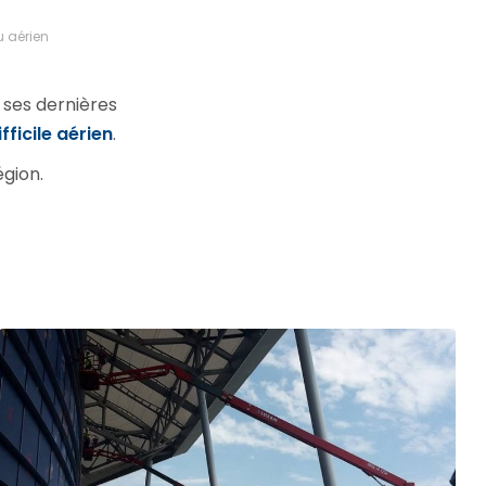
u aérien
 ses dernières
ficile aérien
.
égion.