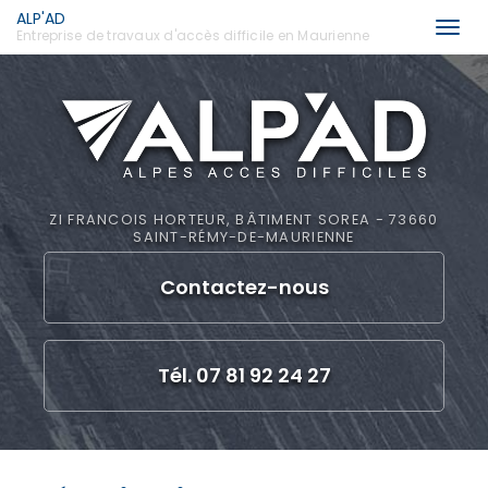
ALP'AD
Togg
Entreprise de travaux d'accès difficile en Maurienne
navi
Aller
au
contenu
principal
ZI FRANCOIS HORTEUR, BÂTIMENT SOREA - 73660
SAINT-RÉMY-DE-MAURIENNE
Contactez-
nous
Tél. 07 81 92 24 27