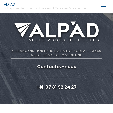
ALP'AD
Togg
Entreprise de travaux d'accès difficile en Maurienne
navi
Aller
au
contenu
principal
ZI FRANCOIS HORTEUR, BÂTIMENT SOREA - 73660
SAINT-RÉMY-DE-MAURIENNE
Contactez-
nous
Tél. 07 81 92 24 27