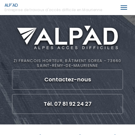
ALP'AD
Togg
Entreprise de travaux d'accès difficile en Maurienne
navi
Aller
au
contenu
principal
ZI FRANCOIS HORTEUR, BÂTIMENT SOREA - 73660
SAINT-RÉMY-DE-MAURIENNE
Contactez-
nous
Tél. 07 81 92 24 27