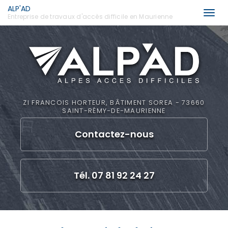
ALP'AD
Togg
Entreprise de travaux d'accès difficile en Maurienne
navi
Aller
au
contenu
principal
ZI FRANCOIS HORTEUR, BÂTIMENT SOREA - 73660
SAINT-RÉMY-DE-MAURIENNE
Contactez-
nous
Tél. 07 81 92 24 27