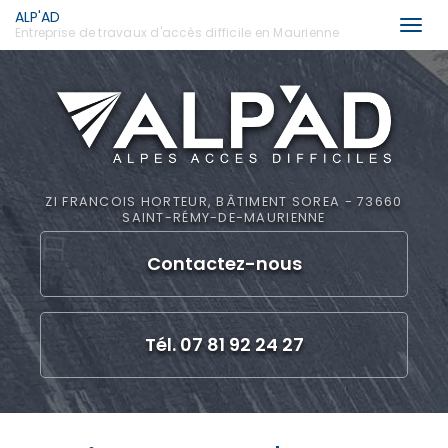
ALP'AD
Togg
Entreprise de travaux d'accès difficile en Maurienne
navi
Aller
au
contenu
principal
ZI FRANCOIS HORTEUR, BÂTIMENT SOREA - 73660
SAINT-RÉMY-DE-MAURIENNE
Contactez-
nous
Tél. 07 81 92 24 27