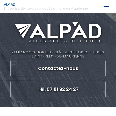
ALP'AD
Togg
Entreprise de travaux d'accès difficile en Maurienne
navi
Aller
au
contenu
principal
ZI FRANCOIS HORTEUR, BÂTIMENT SOREA - 73660
SAINT-RÉMY-DE-MAURIENNE
Contactez-
nous
Tél. 07 81 92 24 27