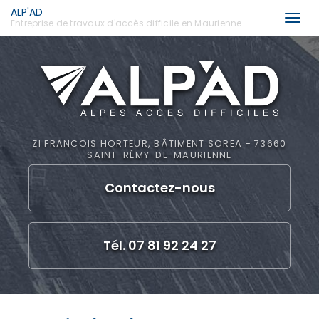
ALP'AD
Togg
Entreprise de travaux d'accès difficile en Maurienne
navi
Aller
au
contenu
principal
ZI FRANCOIS HORTEUR, BÂTIMENT SOREA - 73660
SAINT-RÉMY-DE-MAURIENNE
Contactez-
nous
Tél. 07 81 92 24 27