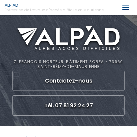
ALP'AD
Togg
Entreprise de travaux d'accès difficile en Maurienne
navi
Aller
au
contenu
principal
ZI FRANCOIS HORTEUR, BÂTIMENT SOREA - 73660
SAINT-RÉMY-DE-MAURIENNE
Contactez-
nous
Tél. 07 81 92 24 27